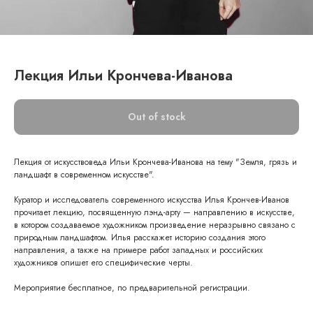
Лекция Ильи Крончева-Иванова
Out of stock
Лекция от искусствоведа Ильи Крончева-Иванова на тему "Земля, грязь и
ландшафт в современном искусстве".
Куратор и исследователь современного искусства Илья Крончев-Иванов
прочитает лекцию, посвященную лэнд-арту — направлению в искусстве,
в котором создаваемое художником произведение неразрывно связано с
природным ландшафтом. Илья расскажет историю создания этого
направления, а также на примере работ западных и российских
художников опишет его специфические черты.
Мероприятие бесплатное, по предварительной регистрации.