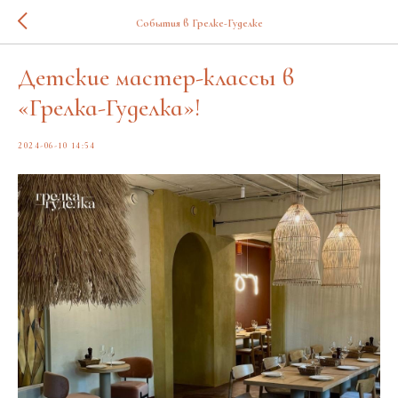
События в Грелке-Гуделке
Детские мастер-классы в
«Грелка-Гуделка»!
2024-06-10 14:54