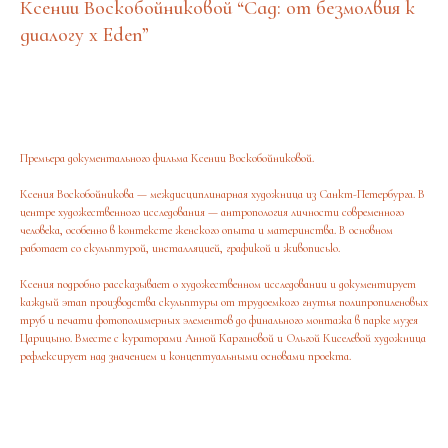
Ксении Воскобойниковой “Сад: от безмолвия к
диалогу x Eden”
Зарегистрироваться
Премьера документального фильма Ксении Воскобойниковой.
Ксения Воскобойникова — междисциплинарная художница из Санкт-Петербурга. В
центре художественного исследования — антропология личности современного
человека, особенно в контексте женского опыта и материнства. В основном
работает со скульптурой, инсталляцией, графикой и живописью.
Ксения подробно рассказывает о художественном исследовании и документирует
каждый этап производства скульптуры от трудоемкого гнутья полипропиленовых
труб и печати фотополимерных элементов до финального монтажа в парке музея
Царицыно. Вместе с кураторами Анной Каргановой и Ольгой Киселевой художница
рефлексирует над значением и концептуальными основами проекта.