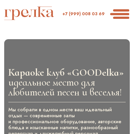
+7 (999) 008 03 69
Караоке клуб «GOODelka»
акции
меню
банкеты
а
д
а
идеальное место для
любителей песен и веселья!
Мы собрали в одном месте ваш идеальный
отдых — современные залы
и профессиональное оборудование, авторские
блюда и изысканные напитки, разнообразный
ЧЕМ ЗАНЯТЬСЯ
репертуар и дружелюбный персонал
Гуделка - это каждый вечер праздник!