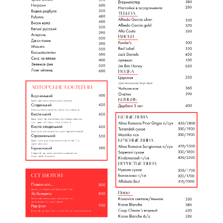
*
Просим Вас ознакомиться с основными правилами
формата песен, которые мы можем запускать в
караоке
Караоке-вечера у нас
проходят каждую пятницу
и субботу с 19:00 до 03:00
В промежутках между песнями, мы можем проводить
танцевальные паузы
СТОИМОСТЬ
песня в очереди
бесплатно
заказ песни из стоп-листа
1000 руб
заказ песни вне очереди
1500 руб
песня от арт группы
3000 руб
шансон
5000 руб
Просим прощения за возможные неудобства: