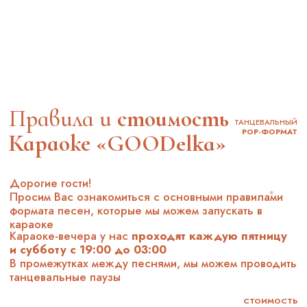
правила сформированы специально для того, чтобы
все без исключения
гости могли получить
удовольствие и почувствовать заботу!
забронировать стол
БАНКЕТЫ
Караоке «GOODelka" —
это
идеальное место для вашего
праздника
и уникальное
пространство, специально
созданное для мероприятий
на любой случай!
Уютная атмосфера, разнообразное меню,
профессиональное оборудование
— все
для вашего удобства и ваших гостей!
Вас будут ждать
незабываемые моменты веселья
и радости.
Почувствуйте себя звездой!