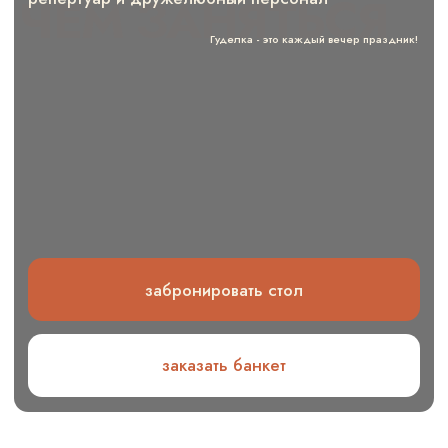
забронировать стол
заказать банкет
МЕНЮ
Меню
караоке клуба
«GOODelka»